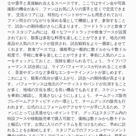
士や選手と直接触れ合えるスペースです。ここではサイン会や写真
撮影の機会があり、ファンはお気に入りの選手と近くで交流できま
す。 交流エリアには、特別なイベントやゲームも用意されており、
ファン同士のつながりを深める場として機能します。参加すること
で、試合への期待感がさらに高まります。 フードトラックと飲食ブ
ース スタジアム内には、様々なフードトラックや飲食ブースが設置
されており、観客は多彩な料理を楽しむことができます。地元の特
産品や人気のスナックが提供され、試合観戦をより一層楽しませて
くれます。 飲食ブースでは、価格帯は一般的に数ドルから十数ドル
程度で、手軽に食事を楽しむことができます。事前に人気のメニュ
ーをチェックしておくと、混雑を避けられるでしょう。 ライブパフ
ォーマンス 試合前には、ライブパフォーマンスが行われることが多
く、音楽やダンスなど多様なエンターテインメントが楽しめます。
これにより、観客の気分が盛り上がり、試合への期待感が高まりま
す。 パフォーマンスは地元のアーティストやバンドが出演すること
が多く、地域の文化を感じる良い機会でもあります。スケジュール
を事前に確認し、見逃さないようにしましょう。 チームグッズ販売
プレゲームアクティビティの一環として、チームグッズの販売も行
われます。公式のユニフォームやアクセサリーが手に入るため、フ
ァンにとっては見逃せないポイントです。 グッズはスタジアム内の
特設ブースや移動販売車で購入可能で、価格は数ドルから数十ドル
と幅広いです。お気に入りのアイテムを見つけるために、早めに訪
れることをお勧めします。 スタジアムでのファンエンゲージメント
機会は何か スタジアムでのファンエンゲージメント機会は、観客が