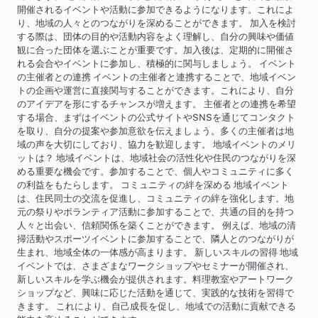
開催されるイベントや活動に参加できるようになります。これによ
り、地域の人々とのつながりを深めることができます。 加入を検討
する際は、団体の目的や活動内容をよく理解し、自分の興味や価値
観に合った団体を選ぶことが重要です。加入後は、定期的に開催さ
れる会合やイベントに参加し、積極的に関与しましょう。 イベント
の主催者との連携 イベントの主催者と連携することで、地域イベン
トの企画や運営に直接関与することができます。これにより、自分
のアイデアを形にするチャンスが増えます。 主催者との連携を希望
する場合、まずはイベントの公式サイトやSNSを通じてコンタクト
を取り、自分の提案や参加意欲を伝えましょう。多くの主催者は地
域の声を大切にしており、協力を歓迎します。 地域イベントのメリ
ットは？ 地域イベントは、地域社会の活性化や住民のつながりを深
める重要な機会です。参加することで、個人やコミュニティに多く
の利益をもたらします。 コミュニティの絆を深める 地域イベント
は、住民同士の交流を促進し、コミュニティの絆を強化します。地
元の祭りやボランティア活動に参加することで、共通の目的を持つ
人々と出会い、信頼関係を築くことができます。 例えば、地域の清
掃活動やスポーツイベントに参加することで、隣人とのつながりが
生まれ、地域全体の一体感が高まります。 新しいスキルの習得 地域
イベントでは、さまざまなワークショップやセミナーが開催され、
新しいスキルを学ぶ機会が提供されます。料理教室やアートワーク
ショップなど、興味に応じた活動を通じて、実践的な技術を習得で
きます。 これにより、自己成長を促し、地域での活動に貢献できる