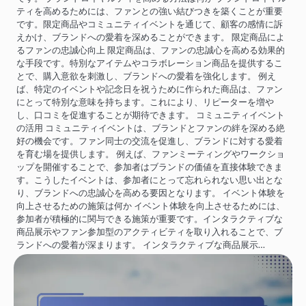
ティを高めるためには、ファンとの強い結びつきを築くことが重要
です。限定商品やコミュニティイベントを通じて、顧客の感情に訴
えかけ、ブランドへの愛着を深めることができます。 限定商品によ
るファンの忠誠心向上 限定商品は、ファンの忠誠心を高める効果的
な手段です。特別なアイテムやコラボレーション商品を提供するこ
とで、購入意欲を刺激し、ブランドへの愛着を強化します。 例え
ば、特定のイベントや記念日を祝うために作られた商品は、ファン
にとって特別な意味を持ちます。これにより、リピーターを増や
し、口コミを促進することが期待できます。 コミュニティイベント
の活用 コミュニティイベントは、ブランドとファンの絆を深める絶
好の機会です。ファン同士の交流を促進し、ブランドに対する愛着
を育む場を提供します。 例えば、ファンミーティングやワークショ
ップを開催することで、参加者はブランドの価値を直接体験できま
す。こうしたイベントは、参加者にとって忘れられない思い出とな
り、ブランドへの忠誠心を高める要因となります。 イベント体験を
向上させるための施策は何か イベント体験を向上させるためには、
参加者が積極的に関与できる施策が重要です。インタラクティブな
商品展示やファン参加型のアクティビティを取り入れることで、ブ
ランドへの愛着が深まります。 インタラクティブな商品展示…