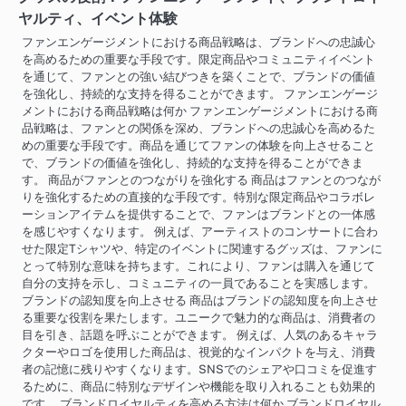
ヤルティ、イベント体験
ファンエンゲージメントにおける商品戦略は、ブランドへの忠誠心
を高めるための重要な手段です。限定商品やコミュニティイベント
を通じて、ファンとの強い結びつきを築くことで、ブランドの価値
を強化し、持続的な支持を得ることができます。 ファンエンゲージ
メントにおける商品戦略は何か ファンエンゲージメントにおける商
品戦略は、ファンとの関係を深め、ブランドへの忠誠心を高めるた
めの重要な手段です。商品を通じてファンの体験を向上させること
で、ブランドの価値を強化し、持続的な支持を得ることができま
す。 商品がファンとのつながりを強化する 商品はファンとのつなが
りを強化するための直接的な手段です。特別な限定商品やコラボレ
ーションアイテムを提供することで、ファンはブランドとの一体感
を感じやすくなります。 例えば、アーティストのコンサートに合わ
せた限定Tシャツや、特定のイベントに関連するグッズは、ファンに
とって特別な意味を持ちます。これにより、ファンは購入を通じて
自分の支持を示し、コミュニティの一員であることを実感します。
ブランドの認知度を向上させる 商品はブランドの認知度を向上させ
る重要な役割を果たします。ユニークで魅力的な商品は、消費者の
目を引き、話題を呼ぶことができます。 例えば、人気のあるキャラ
クターやロゴを使用した商品は、視覚的なインパクトを与え、消費
者の記憶に残りやすくなります。SNSでのシェアや口コミを促進す
るために、商品に特別なデザインや機能を取り入れることも効果的
です。 ブランドロイヤルティを高める方法は何か ブランドロイヤル