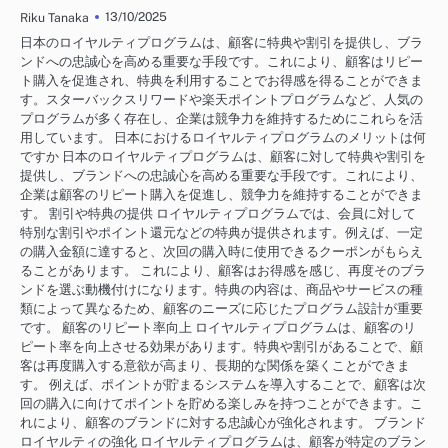
13/10/2025
Riku Tanaka
日本のロイヤルティプログラムは、顧客に特典や割引を提供し、ブラ
ンドへの忠誠心を高める重要な手段です。これにより、顧客はリピー
ト購入を促進され、特典を利用することでお得感を得ることができま
す。スターバックスリワードや楽天ポイントプログラムなど、人気の
プログラムが多く存在し、企業は競争力を維持するためにこれらを活
用しています。 日本におけるロイヤルティプログラムのメリットは何
ですか 日本のロイヤルティプログラムは、顧客に対して特典や割引を
提供し、ブランドへの忠誠心を高める重要な手段です。これにより、
企業は顧客のリピート購入を促進し、競争力を維持することができま
す。 割引や特典の提供 ロイヤルティプログラムでは、会員に対して
特別な割引やポイント還元などの特典が提供されます。例えば、一定
の購入金額に達すると、次回の購入時に使用できるクーポンがもらえ
ることがあります。 これにより、顧客はお得感を感じ、再度そのブラ
ンドを選ぶ動機付けになります。特典の内容は、商品やサービスの種
類によって異なるため、顧客のニーズに応じたプログラム設計が重要
です。 顧客のリピート率向上 ロイヤルティプログラムは、顧客のリ
ピート率を向上させる効果があります。特典や割引があることで、顧
客は再度購入する意欲が高まり、長期的な関係を築くことができま
す。 例えば、ポイントが貯まるシステムを導入することで、顧客は次
回の購入に向けてポイントを貯める楽しみを持つことができます。こ
れにより、顧客のブランドに対する忠誠心が強化されます。 ブランド
ロイヤルティの強化 ロイヤルティプログラムは、顧客が特定のブラン