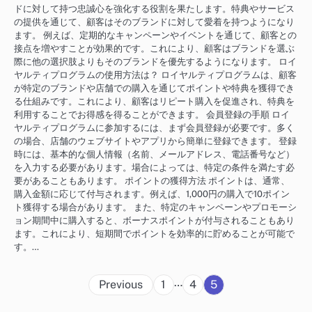
ドに対して持つ忠誠心を強化する役割を果たします。特典やサービス
の提供を通じて、顧客はそのブランドに対して愛着を持つようになり
ます。 例えば、定期的なキャンペーンやイベントを通じて、顧客との
接点を増やすことが効果的です。これにより、顧客はブランドを選ぶ
際に他の選択肢よりもそのブランドを優先するようになります。 ロイ
ヤルティプログラムの使用方法は？ ロイヤルティプログラムは、顧客
が特定のブランドや店舗での購入を通じてポイントや特典を獲得でき
る仕組みです。これにより、顧客はリピート購入を促進され、特典を
利用することでお得感を得ることができます。 会員登録の手順 ロイ
ヤルティプログラムに参加するには、まず会員登録が必要です。多く
の場合、店舗のウェブサイトやアプリから簡単に登録できます。 登録
時には、基本的な個人情報（名前、メールアドレス、電話番号など）
を入力する必要があります。場合によっては、特定の条件を満たす必
要があることもあります。 ポイントの獲得方法 ポイントは、通常、
購入金額に応じて付与されます。例えば、1,000円の購入で10ポイン
ト獲得する場合があります。 また、特定のキャンペーンやプロモーシ
ョン期間中に購入すると、ボーナスポイントが付与されることもあり
ます。これにより、短期間でポイントを効率的に貯めることが可能で
す。…
Posts
…
Previous
1
4
5
pagination